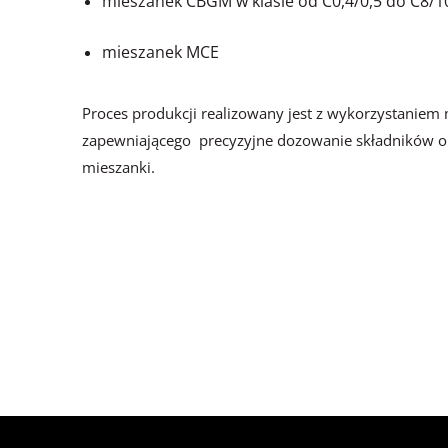
mieszanek CBGM w klasie od C0,4/0,5 do C8/1
mieszanek MCE
Proces produkcji realizowany jest z wykorzystanie
zapewniającego precyzyjne dozowanie składników o
mieszanki.