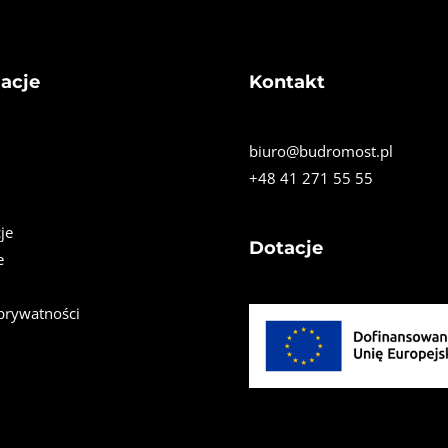
acje
Kontakt
biuro@budromost.pl
+48 41 271 55 55
je
Dotacje
e
 prywatności