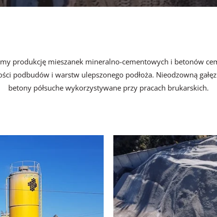
dzimy produkcję mieszanek mineralno-cementowych i betonów c
ości podbudów i warstw ulepszonego podłoża. Nieodzowną gałęzi
betony półsuche wykorzystywane przy pracach brukarskich.