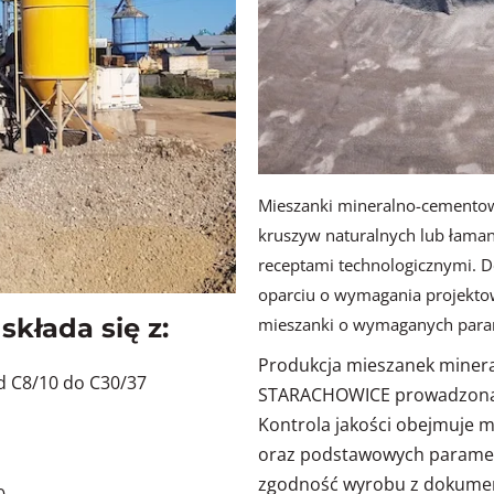
Mieszanki mineralno-cemento
kruszyw naturalnych lub łama
receptami technologicznymi. D
oparciu o wymagania projekto
składa się z:
mieszanki o wymaganych para
Produkcja mieszanek mine
d C8/10 do C30/37
STARACHOWICE prowadzona 
Kontrola jakości obejmuje m
oraz podstawowych paramet
zgodność wyrobu z dokumen